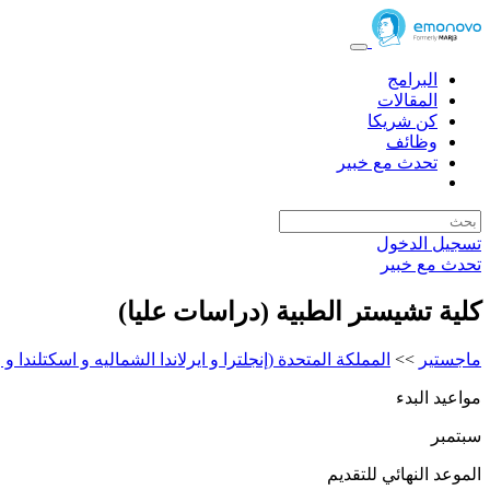
البرامج
المقالات
كن شريكا
وظائف
تحدث مع خبير
تسجيل الدخول
تحدث مع خبير
كلية تشيستر الطبية (دراسات عليا)
ماجستير
>>
المملكة المتحدة (إنجلترا و ايرلاندا الشماليه و اسكتلندا و و
مواعيد البدء
سبتمبر
الموعد النهائي للتقديم