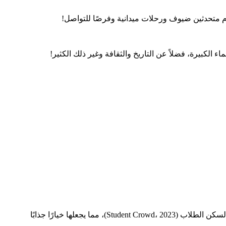
دم متحدثين ضيوف ورحلات ميدانية وفرصًا للتواصل!
الكبيرة، فضلاً عن التاريخ والثقافة وغير ذلك الكثير!
تشيستر هي مدينة صغيرة ولكنها نابضة بالحياة ولديها الكثير لتقدمه لجميع الميزانيات. تم تصنيفها ضمن أرخص 20 مدينة في المملكة المتحدة لسكن الطلاب (Student Crowd، 2023)، مما يجعلها خيارًا جذابًا