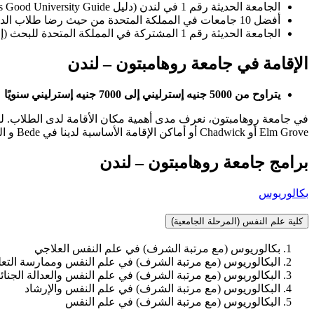
الجامعة الحديثة رقم 1 في لندن (دليل Times Good University Guide لعام 2022)
أفضل 10 جامعات في المملكة المتحدة من حيث رضا طلاب الدراسات العليا (استبيان تجربة التدريس للدراسات العليا لعامي 2022 و2023)
الجامعة الحديثة رقم 1 المشتركة في المملكة المتحدة للبحث (إطار التميز البحثي 2021)
الإقامة في جامعة روهامبتون – لندن
يتراوح من 5000 جنيه إسترليني إلى 7000 جنيه إسترليني سنويًا
في جامعة روهامبتون، نعرف مدى أهمية مكان الأقامة لدى الطلاب. لهذا
Elm Grove أو Chadwick أو أماكن الإقامة الأساسية لدينا في Bede و التى تعتبر مقدمة رائعة للحياة الطلابية بسعر مناسب. ستجد أن جميع أماكن الإقامة لدينا توفر منزلًا ميسور التكلفة للعيش في مدينة لندن.
برامج جامعة روهامبتون – لندن
بكالوريوس
كلية علم النفس (المرحلة الجامعية)
بكالوريوس (مع مرتبة الشرف) في علم النفس العلاجي
البكالوريوس (مع مرتبة الشرف) في علم النفس وممارسة التعل
البكالوريوس (مع مرتبة الشرف) في علم النفس والعدالة الجنائي
البكالوريوس (مع مرتبة الشرف) في علم النفس والإرشاد
البكالوريوس (مع مرتبة الشرف) في علم النفس