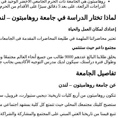
روهامبتون هي الجامعة ذات الحرم الجامعي الأخضر الوحيد في لن
الدراجات الرائعة، على بعد 5 دقائق سيرًا على الأقدام من الحرم الجامعي والدخول إليه مجاني.
لماذا تختار الدراسة في جامعة روهامبتون – لن
إعدادك لمكان العمل والحياة
تعتبر محاضراتنا الملهمة في طليعة المحاضرات المقدمة فى الجامعات
مجتمع داعم حيث ستنتمي
يخلق طلابنا البالغ عددهم 9000 طالب من جمي
وطوال فترة دراستك، سيكون لديك مدرس التوجيه الأكاديمي بجانب جم
تفاصيل الجامعة
عن جامعة روهامبتون – لندن
تتكون روهامبتون من أربع كليات تاريخية: ديجبي ستيوارت، فروبيل، ساو
ستصبح كليتك مجتمعك المحلي حيث تتمتع كل كلية بمشهد اجتماعي م
تنبع قيمنا من تاريخنا الغني المبني على المجتمع والمشاركة والشراك