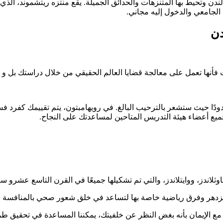
دن وتحيط بها المتنزهات والحدائق الجميلة. يقع منتزه ريتشموند، ال
دن
 فأنها تعمل على معالجة قضايا العالم الحقيقي من خلال دراستك بل 
ع أنحاء العالم مجتمعًا ودودًا حيث ستشعر بالترحيب البالغ. في رويهامبتون، ي
يع أعضاء هيئة التدريس المتاحين لمساعدتك على النجاح.
ثلاندز، ووايتلاندز، والتي تم تشكيلها جميعًا في القرن التاسع عشرو 
زدهر وفرق رياضية خاصة بها لتساعد في خلق شعور صحي بالمنافسة و
ة مع الإيمان بأنه بغض النظر عن خلفيتك، يمكننا المساعدة في تحقيق ط