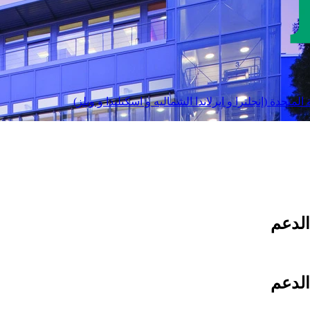
المتحدة (إنجلترا و ايرلاندا الشماليه و اسكتلندا و ويلز)
الدعم
الدعم