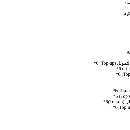
اد
ئية
ة
Top-up) *
Top*