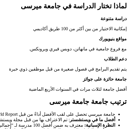
لماذا تختار الدراسة في جامعة ميرسى
دراسة متنوعة
إمكانية الاختيار من بين أكثر من 100 طريق أكاديمي
مواقع بنيويورك
مع فروع جامعية في مانهاتن، دوبس فيري وبرونكس.
دعم الطلاب
يتم تقديم البرامج في فصول صغيرة من قبل موظفين ذوي خبرة
جامعة حائزة على جوائز
أفضل جامعة لثلاث مرات في السنوات الأربع الماضية
ترتيب جامعة جامعة ميرسى
جامعة ميرسي تحصل على لقب الأفضل أداءً من قبل U.S. News & World Report في تصنيفات أفضل الكليات لعام 2024
أفضل ما في ويستشستر
: تم الاعتراف بها من قبل مجلة ويستشستر كأفضل 
النظرة الإسبانية:
معترف به ضمن أفضل 100 مدرسة لـ “إجمالي مدارس درجة الماجستير لذوي الأصول الأسبانية”