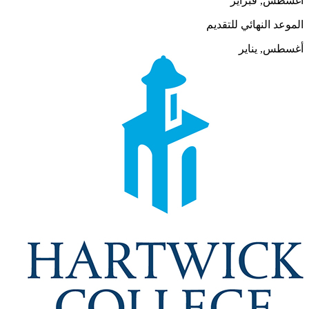
أغسطس, فبراير
الموعد النهائي للتقديم
أغسطس, يناير