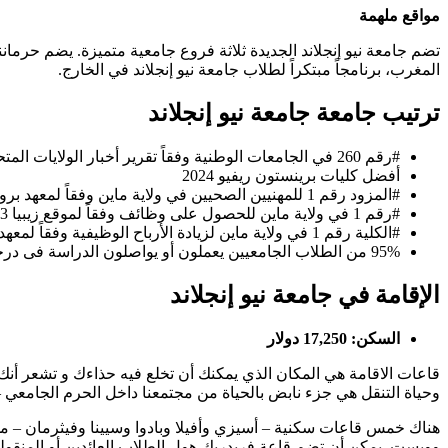
مواقع ملهمة
تضم جامعة نيو إنجلاند الجديدة ثلاثة فروع جامعية متميزة. يضم حرماننا
المغرب، برنامجاً مبتكراً لطلاب جامعة نيو إنجلاند في الخارج.
ترتيب جامعة جامعة نيو إنجلاند
#رقم 260 في الجامعات الوطنية وفقاً تقرير أخبار الولايات المتحدة والعالم 2024
أفضل كليات برينستون ريفيو 2024
#المزود رقم 1 للمهنيين الصحيين في ولاية ماين وفقاً لمعهد بروكينجز
#رقم 1 في ولاية ماين للحصول على وظائف وفقاً لموقع زيبيا 2023
#الكلية رقم 1 في ولاية ماين لزيادة الأرباح الوظيفية وفقاً لمعهد بروكينجز
95% من الطلاب الجامعيين يعملون أو يواصلون الدراسة فى درجات التعليم العالى في غضون عام واحد من التخرج 2016-2022 وفقاً لاستبيانات خريجي جامعة ماين
الإقامة في جامعة نيو إنجلاند
السكن: 17,250 دولار
قاعات الاقامة هي المكان الذي يمكنك أن تخلع فيه حذاءك و تشعر أنك 
وحياة التنقل هي جزء نابض بالحياة من مجتمعنا داخل الحرم الجامعي
هناك خمس قاعات سكنية – أسيزي وأفيلا وبادوا وسيينا وفيثرمان 
وويست. يمكن أن تضم قاعة فريدريك هول الطلاب العائدين أو المنقولي