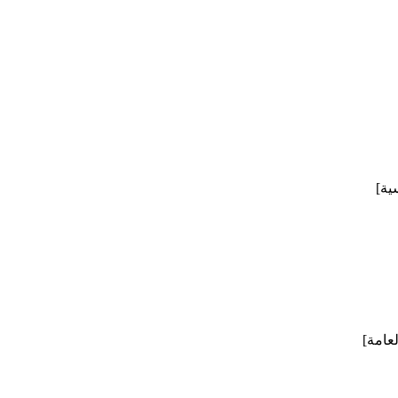
ية]
لعامة]