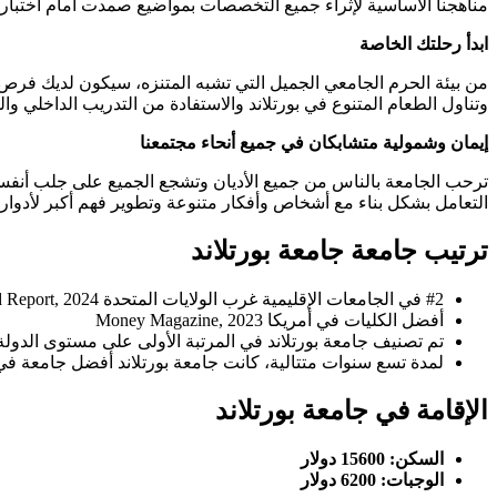
مناهجنا الأساسية لإثراء جميع التخصصات بمواضيع صمدت أمام اختبار 
ابدأ رحلتك الخاصة
من بيئة الحرم الجامعي الجميل التي تشبه المتنزه، سيكون لديك فرص
وتناول الطعام المتنوع في بورتلاند والاستفادة من التدريب الداخلي
إيمان وشمولية متشابكان في جميع أنحاء مجتمعنا
ترحب الجامعة بالناس من جميع الأديان وتشجع الجميع على جلب أنفسهم 
التعامل بشكل بناء مع أشخاص وأفكار متنوعة وتطوير فهم أكبر لأدوار ا
ترتيب جامعة جامعة بورتلاند
#2 في الجامعات الإقليمية غرب الولايات المتحدة U.S. News & World Report, 2024
أفضل الكليات في أمريكا Money Magazine, 2023
تم تصنيف جامعة بورتلاند في المرتبة الأولى على مستوى الدو
لمدة تسع سنوات متتالية، كانت جامعة بورتلاند أفضل جامعة في ولاية أوريغون في ا
الإقامة في جامعة بورتلاند
السكن: 15600 دولار
الوجبات: 6200 دولار