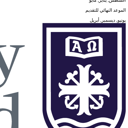
أغسطس, يناير, مايو
الموعد النهائي للتقديم
يونيو, ديسمبر, أبريل