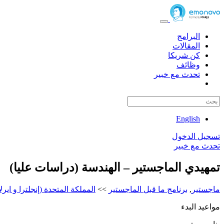
البرامج
المقالات
كن شريكا
وظائف
تحدث مع خبير
English
تسجيل الدخول
تحدث مع خبير
تمهيدي الماجستير – الهندسة (دراسات عليا)
ماجستير
,
برنامج ما قبل الماجستير
>>
المملكة المتحدة (إنجلترا و ايرلا
مواعيد البدء