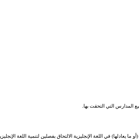
ع المدارس التي التحقت بها.
يُطلب من الطلاب الحاصلين على درجة 6.0 في اختبار IELTS (أو ما يعادلها) في اللغة الإنجليزية الالتحاق ب