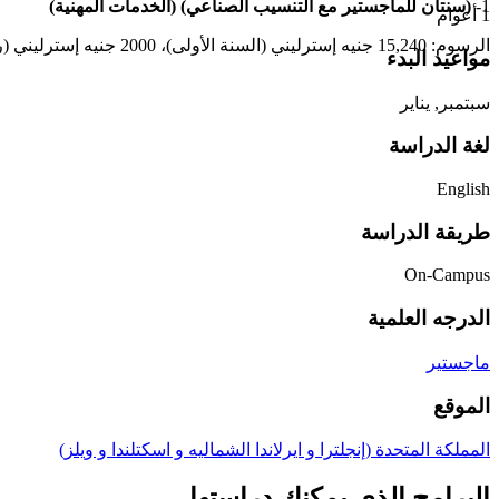
1-
(سنتان للماجستير مع التنسيب الصناعي) (الخدمات المهنية)
1 أعوام
الرسوم: 15,240 جنيه إسترليني (السنة الأولى)، 2000 جنيه إسترليني (رسوم التنسيب للعام الثاني)
مواعيد البدء
سبتمبر, يناير
لغة الدراسة
English
طريقة الدراسة
On-Campus
الدرجه العلمية
ماجستير
الموقع
المملكة المتحدة (إنجلترا و ايرلاندا الشماليه و اسكتلندا و ويلز)
البرامج الذي يمكنك دراستها