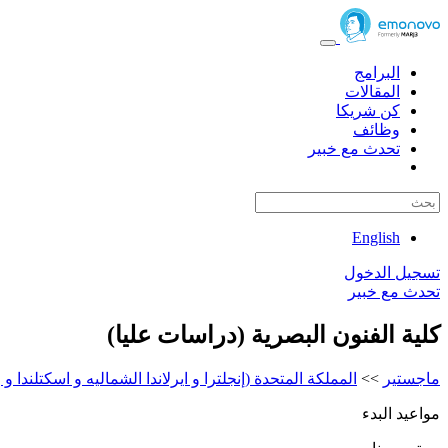
البرامج
المقالات
كن شريكا
وظائف
تحدث مع خبير
English
تسجيل الدخول
تحدث مع خبير
كلية الفنون البصرية (دراسات عليا)
ماجستير
>>
المملكة المتحدة (إنجلترا و ايرلاندا الشماليه و اسكتلندا و و
مواعيد البدء