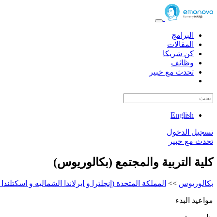
البرامج
المقالات
كن شريكا
وظائف
تحدث مع خبير
English
تسجيل الدخول
تحدث مع خبير
كلية التربية والمجتمع (بكالوريوس)
بكالوريوس
>>
المملكة المتحدة (إنجلترا و ايرلاندا الشماليه و اسكتلندا 
مواعيد البدء