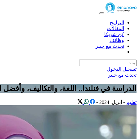
البرامج
المقالات
كن شريكا
وظائف
تحدث مع خبير
تسجيل الدخول
تحدث مع خبير
الدراسة في فنلندا.. اللغة، والتكاليف، وأفضل
تعليم
•
أبريل. 2024
•