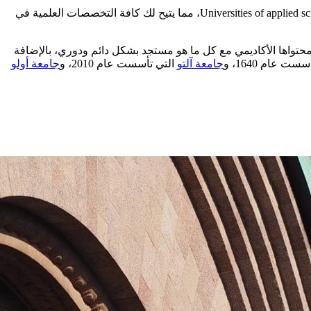
وبخصوص المرحلة الجامعية، تحتوي فنلندا على نوعين من مؤسسات التعليم العالي هما: الجامعات، وجامعات العلوم التطبيقية Universities of applied sciences (UAS)، مما يتيح لك كافة التخصصات العلمية في
محتواها الأكاديمي مع كل ما هو مستجد بشكل دائم ودوري، بالإضافة
ست عام 1640، و
جامعة آلتو
التي تأسست عام 2010، و
جامعة أولو